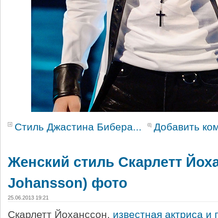
Стиль Джастина Бибера...
Добавить ко
Женский стиль Скарлетт Йохан
Johansson) фото
25.06.2013 19:21
Скарлетт Йоханссон,
известная актриса и 