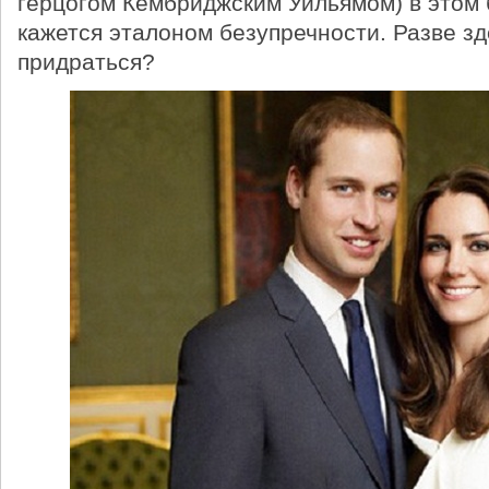
герцогом Кембриджским Уильямом) в этом
кажется эталоном безупречности. Разве зд
придраться?