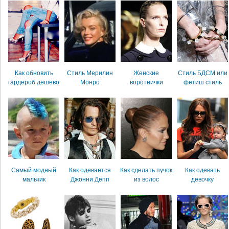
Как обновить
Стиль Мерилин
Женские
Стиль БДСМ или
гардероб дешево
Монро
воротнички
фетиш стиль
Самый модный
Как одевается
Как сделать пучок
Как одевать
мальчик
Джонни Депп
из волос
девочку