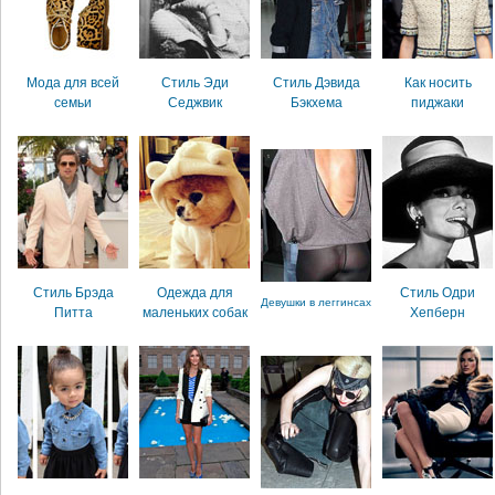
Мода для всей
Стиль Эди
Стиль Дэвида
Как носить
семьи
Седжвик
Бэкхема
пиджаки
Стиль Брэда
Одежда для
Стиль Одри
Девушки в леггинсах
Питта
маленьких собак
Хепберн