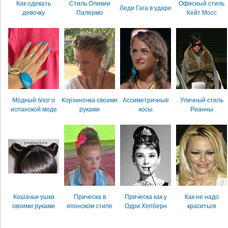
Как одевать
Стиль Оливии
Офисный стиль
Леди Гага в ударе
девочку
Палермо
Кейт Мосс
Модный блог о
Корзиночка своими
Ассиметричные
Уличный стиль
испанской моде
руками
косы
Рианны
Кошачьи ушки
Прическа в
Прическа как у
Как не надо
своими руками
японском стиле
Одри Хепберн
краситься