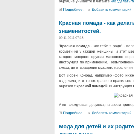
обруч, не унывайте и читайте
как сделать
т
Подробнее...
Добавить комментарий
Красная помада - как делат
знаменитостей.
09.11.2011 07:18
"
Красная помада
- как тебе я рада" - пел
косметички у каждой женщины, и этот цве
каждого мощного оружия массового пора
инструкция по применению. Невыполнение
смеха, до отвращения мужского населения 
Вот Лорен Конрад, например (фото ниже)
выделила, и оттенок красного правильно 
образов с
красной помадой
. И инструкция
А вот следующая девушка, на своем примере
Подробнее...
Добавить комментарий
Мода для детей и их родите