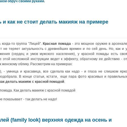
акой обруч своими руками
.
ь и как не стоит делать макияж на примере
а когда-то группа "Лицей".
Красная помада
- это мощное оружие в арсенал
т не теряет актуальность с древнейших времен и по сей день. Но, как и 
жения (сердец и умов мужского населения), у красной помады есть сво
 этой несложной инструкции ведет к эффекту, обратному ее действию - о
к женскому облику. Рассмотрим на примерах:
, - умница и красавица, все сделала как надо - и глаза не слишком ярк
подобрала. В конце статьи, кстати, еще пара фото красивых и правильны
как делать макияж
с красной помадой
.
 показывает - так делать не надо!
лей (family look) верхняя одежда на осень и