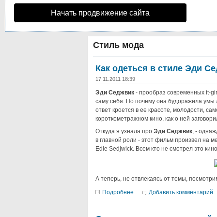
Начать продвижение сайта
Стиль мода
Как одеться в стиле Эди Се
17.11.2011 18:39
Эди Седжвик
- прообраз современных it-gi
саму себя. Но почему она будоражила умы
ответ кроется в ее красоте, молодости, са
короткометражном кино, как о ней заговор
Откуда я узнала про
Эди Седжвик
, - одна
в главной роли - этот фильм произвел на м
Edie Sedjwick. Всем кто не смотрел это кин
А теперь, не отвлекаясь от темы, посмотри
Подробнее...
Добавить комментарий