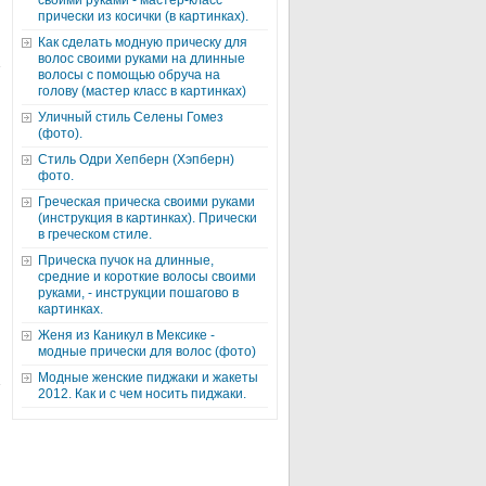
своими руками - мастер-класс
прически из косички (в картинках).
Как сделать модную прическу для
волос своими руками на длинные
волосы с помощью обруча на
голову (мастер класс в картинках)
Уличный стиль Селены Гомез
(фото).
Стиль Одри Хепберн (Хэпберн)
фото.
Греческая прическа своими руками
(инструкция в картинках). Прически
в греческом стиле.
Прическа пучок на длинные,
средние и короткие волосы своими
руками, - инструкции пошагово в
картинках.
Женя из Каникул в Мексике -
модные прически для волос (фото)
Модные женские пиджаки и жакеты
2012. Как и с чем носить пиджаки.