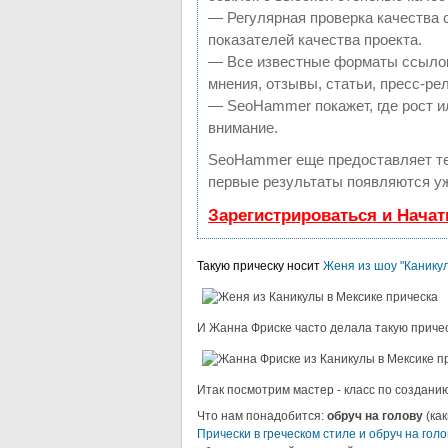
— Регулярная проверка качества 
показателей качества проекта.
— Все известные форматы ссылок
мнения, отзывы, статьи, пресс-ре
— SeoHammer покажет, где рост ил
внимание.
SeoHammer еще предоставляет т
первые результаты появляются уж
Зарегистрироваться и Нача
Такую прическу носит
Женя из шоу "Каникул
И Жанна Фриске часто делала такую причес
Итак посмотрим мастер - класс по создани
Что нам понадобится:
обруч на голову
(ка
Прически в греческом стиле и обруч на голо