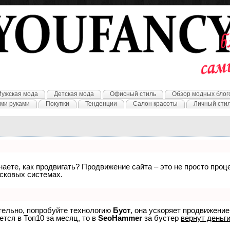
ужская мода
Детская мода
Офисный стиль
Обзор модных блог
ми руками
Покупки
Тенденции
Салон красоты
Личный сти
знаете, как продвигать? Продвижение сайта – это не просто про
исковых системах.
ятельно, попробуйте технологию
Буст
, она ускоряет продвижение
ется в Топ10 за месяц, то в
SeoHammer
за бустер
вернут деньги