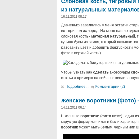
Слоновая кость, тигровый 
из натуральных материало
16.11.2011 08:17
Давненько завалялись у меня остатки стары
вот пришел их черед. На меня нашло вдох
слоновая кость -
материал натуральный
, 
купила бусы из камня, который называется 
разбавить цвет и добавить фактурности м
фото в верхней части).
Чтобы узнать
как сделать
аксессуары
сво
статьи я примерю на себя свежесделанную 
Подробнее...
Комментарии (2)
Женские воротники (фото) -
14.11.2011 06:14
Школьные
воротники
(
фото
ниже) - один и
округлую форму кончиков и были характерн
воротник
может быть белым, черным или ц