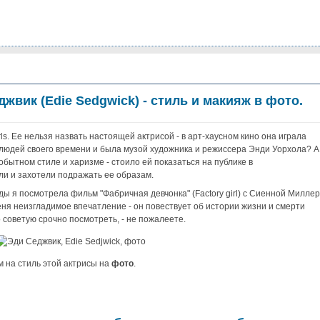
джвик (Edie Sedgwick) - стиль и макияж в фото.
rls. Ее нельзя назвать настоящей актрисой - в арт-хаусном кино она играла
 людей своего времени и была музой художника и режиссера Энди Уорхола? А
мобытном стиле и харизме - стоило ей показаться на публике в
или и захотели подражать ее образам.
жды я посмотрела фильм "Фабричная девчонка" (Factory girl) с Сиенной Миллер
еня неизгладимое впечатление - он повествует об истории жизни и смерти
о советую срочно посмотреть, - не пожалеете.
м на стиль этой актрисы на
фото
.