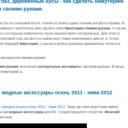
глаз, деревянные бусы - как сделать бижутерию
в своими руками.
х бус из слоновой кости, точнее остались одни слоники (на фото справа). И
новение и захотелось мне сделать себе
бижутерию
своими руками
. А так как
то и остальные компоненты было решено взять натуральные. Для этого я
тигровый глаз (на фото в самом низу темно-коричневого цвета), и, чтобы
оей будущей
бижутерии
, я нашла и купила длинные деревянные четки (на
ими руками
, используя
натуральные материалы
, смотрим дальше. В конце
бижутерию )).
 модные аксессуары осень 2011 - зима 2012
з
трендов сезона осень 2011 - зима 2012
. Такие детские воротники имеют
ы как
модные аксессуары
для 60 - х годов прошлого столетия.
Женский
ветным.