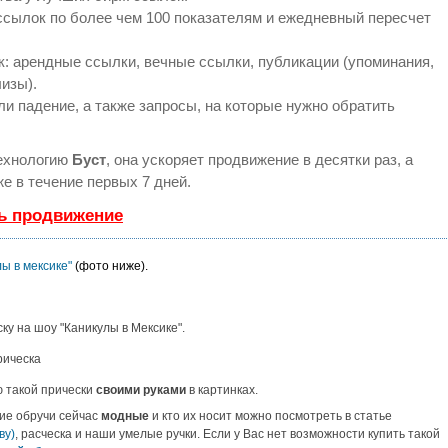
ссылок по более чем 100 показателям и ежедневный пересчет
: арендные ссылки, вечные ссылки, публикации (упоминания,
лизы).
и падение, а также запросы, на которые нужно обратить
ехнологию
Буст
, она ускоряет продвижение в десятки раз, а
е в течение первых 7 дней.
ть продвижение
ы в мексике"
(фото ниже).
ку на шоу "Каникулы в Мексике".
ю такой прически
своими руками
в картинках.
кие обручи сейчас
модные
и кто их носит можно посмотреть в статье
ву)
, расческа и наши умелые ручки. Если у Вас нет возможности купить такой