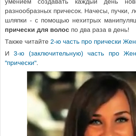
умением создавать каждый день но
разнообразных причесок. Начесы, пучки, л
шляпки - с помощью нехитрых манипуля
прически
для волос
по два раза в день!
Также читайте
2-ю часть про прически Же
И
3-ю (заключительную) часть про Же
"прически"
.