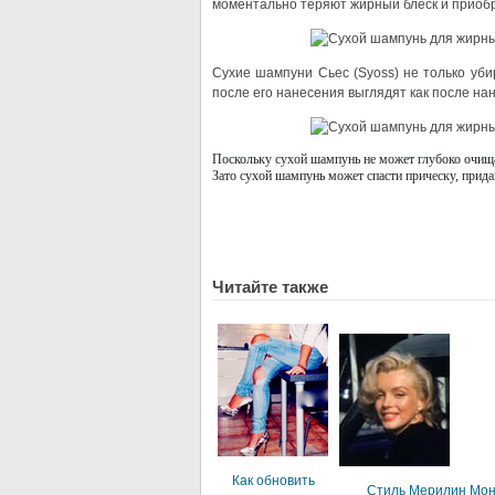
моментально теряют жирный блеск и приоб
Сухие шампуни Сьес (Syoss) не только уб
после его нанесения выглядят как после на
Поскольку сухой шампунь не может глубоко очищат
Зато сухой шампунь может спасти прическу, прида
Читайте также
Как обновить
Стиль Мерилин Мо