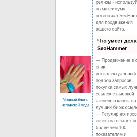
релизы - использу
по максимуму
потенциал SeoHa
для продвижения
вашего сайта.
Что умеет дела
SeoHammer
— Продвижение в 
клик,
интеллектуальный
подбор запросов,
покупка самых лу
ссылок с высокой
Модный блог о
степенью качества
испанской моде
лучших бирж ссыл
— Регулярная пров
качества ссылок п
более чем 100
показателям и