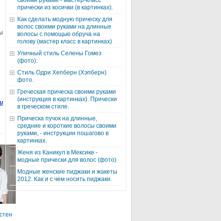
своими руками - мастер-класс
прически из косички (в картинках).
Как сделать модную прическу для
волос своими руками на длинные
ы
волосы с помощью обруча на
голову (мастер класс в картинках)
Уличный стиль Селены Гомез
(фото).
Стиль Одри Хепберн (Хэпберн)
фото.
Греческая прическа своими руками
(инструкция в картинках). Прически
ru
в греческом стиле.
Прическа пучок на длинные,
средние и короткие волосы своими
руками, - инструкции пошагово в
картинках.
Женя из Каникул в Мексике -
модные прически для волос (фото)
Модные женские пиджаки и жакеты
2012. Как и с чем носить пиджаки.
стен