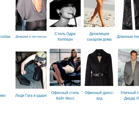
Стиль Одри
Депиляция
 собак
Длинные пе
Девушки в леггинсах
Хепберн
сахаром дома
Офисный стиль
Офисный дресс-
Уличный с
рмо
Леди Гага в ударе
Кейт Мосс
код
Джуда Л