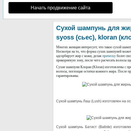
Начать продвижение сайта
Сухой шампунь для жирн
syoss (сьес), kloran (кл
Многих женщин интересует, что такое сухой шамп
Несмотря на то, что форма сухих шампуней может 
адсорбирует жир с кожи, делая
прическу
более све
прикорневую зону, после чего расчесать волосы щ
Сухие шампуни Клоран (Kloran) изготовлены с пр
волосы, поглощая остатки кожного жира. После п
гарантированы.
Сухой шампунь Лаш (Lush) изготовлен на ос
Сухой шампунь Батист (Batiste) изготов