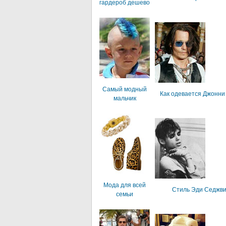
гардероб дешево
Самый модный
Как одевается Джонни
мальчик
Мода для всей
Стиль Эди Седжви
семьи