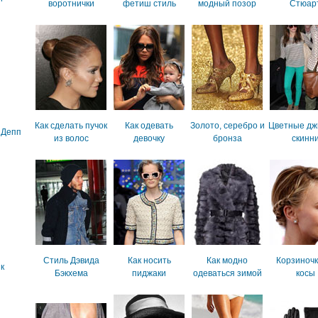
воротнички
фетиш стиль
модный позор
Стюар
Как сделать пучок
Как одевать
Золото, серебро и
Цветные дж
 Депп
из волос
девочку
бронза
скинн
Стиль Дэвида
Как носить
Как модно
Корзиночк
к
Бэкхема
пиджаки
одеваться зимой
косы