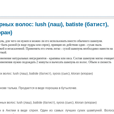
ых волос: lush (лаш), batiste (батист),
оран)
унь, для чего он нужен и можно ли его использовать вместо обычного шампуня.
быть разной (в виде пудры или спрея), принцип их действия один - сухая пыль
жей и незасаленной. Применять его очень легко - сухой шампунь необходимо нанести на
еткой.
именение натуральных ингредиентов - крапивы или овса. Состав шампуня мягко очищае
рименения нужно подождать 2 минуты и вычесать шампунь из волос. Обьем и свежесть
нове талька. Продается в виде порошка в бутылочке.
лен в Англии в виде спрея. Один из самых лучших сухих шампуней. Волос