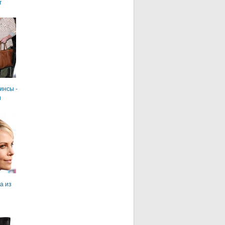
т
инсы -
и
а из