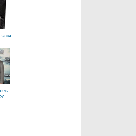
рчатки
тиль
оу