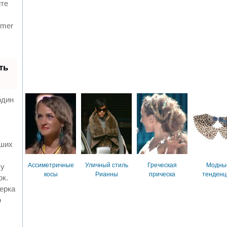
йте
mmer
ть
один
чших
Ассиметричные
Уличный стиль
Греческая
Модны
 у
косы
Рианны
прическа
тенденц
ок.
ерка
о