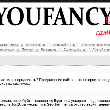
ужская мода
Детская мода
Офисный стиль
Обзор модных блог
ми руками
Покупки
Тенденции
Салон красоты
Личный сти
знаете, как продвигать? Продвижение сайта – это не просто про
исковых системах.
ятельно, попробуйте технологию
Буст
, она ускоряет продвижение
ется в Топ10 за месяц, то в
SeoHammer
за бустер
вернут деньги