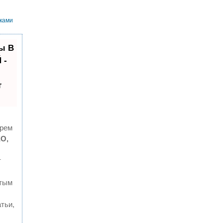
уками
ы В
 -
т
трем
O,
т
стым
тьи,