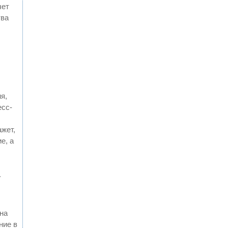
чет
тва
я,
есс-
жет,
е, а
.
она
ние в