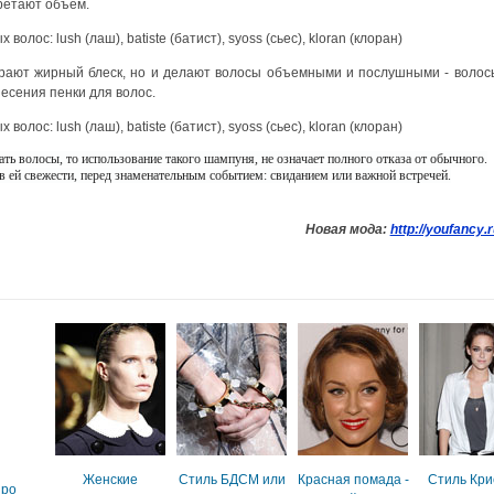
ретают объем.
ирают жирный блеск, но и делают волосы объемными и послушными - волос
несения пенки для волос.
ь волосы, то использование такого шампуня, не означает полного отказа от обычного.
в ей свежести, перед знаменательным событием: свиданием или важной встречей.
Новая мода
:
http://youfancy.
Женские
Стиль БДСМ или
Красная помада -
Стиль Кри
нро